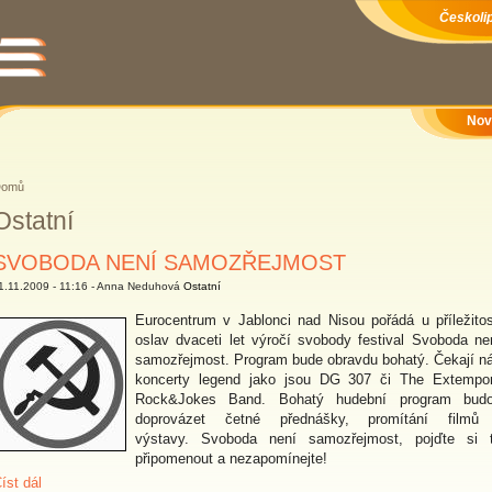
Českolip
Nov
Domů
Ostatní
SVOBODA NENÍ SAMOZŘEJMOST
1.11.2009 - 11:16 - Anna Neduhová
Ostatní
Eurocentrum v Jablonci nad Nisou pořádá u příležitos
oslav dvaceti let výročí svobody festival Svoboda ne
samozřejmost. Program bude obravdu bohatý. Čekají n
koncerty legend jako jsou DG 307 či The Extempo
Rock&Jokes Band. Bohatý hudební program bud
doprovázet četné přednášky, promítání filmů
výstavy. Svoboda není samozřejmost, pojďte si 
připomenout a nezapomínejte!
íst dál