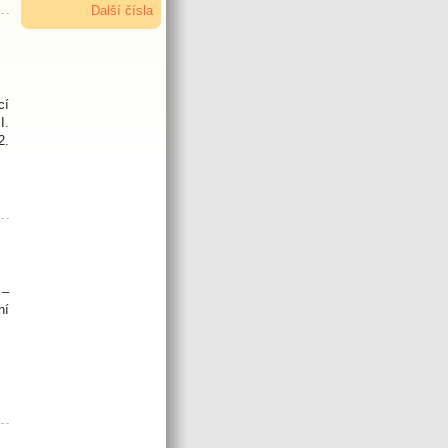
Další čísla
cí
I.
2.
 –
ní