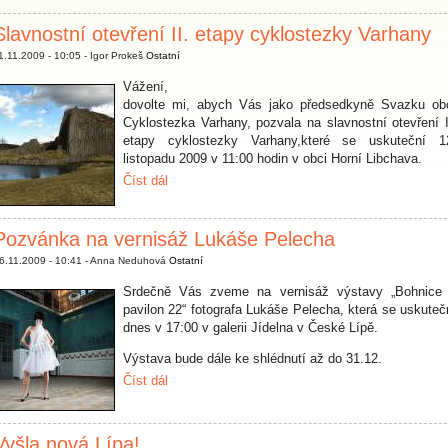
Slavnostní otevření II. etapy cyklostezky Varhany
1.11.2009 - 10:05 - Igor Prokeš
Ostatní
Vážení,
dovolte mi, abych Vás jako předsedkyně Svazku ob
Cyklostezka Varhany, pozvala na slavnostní otevření I
etapy cyklostezky Varhany,které se uskuteční 1
listopadu 2009 v 11:00 hodin v obci Horní Libchava.
Číst dál
Pozvánka na vernisáž Lukáše Pelecha
6.11.2009 - 10:41 - Anna Neduhová
Ostatní
Srdečně Vás zveme na vernisáž výstavy „Bohnice
pavilon 22“ fotografa Lukáše Pelecha, která se uskuteč
dnes v 17:00 v galerii Jídelna v České Lípě.
Výstava bude dále ke shlédnutí až do 31.12.
Číst dál
Vyšla nová Lípa!