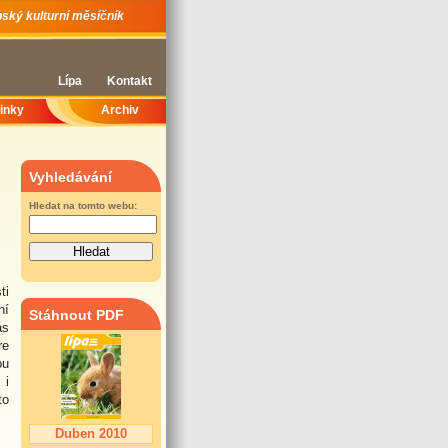
ský kulturní měsíčník
Lípa
Kontakt
inky
Archiv
Vyhledávání
Hledat na tomto webu:
ti
ní
Stáhnout PDF
ás
re
ou
 i
to
Duben 2010