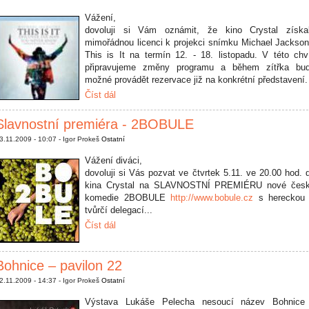
Vážení,
dovoluji si Vám oznámit, že kino Crystal získa
mimořádnou licenci k projekci snímku Michael Jackson
This is It na termín 12. - 18. listopadu. V této chví
připravujeme změny programu a během zítřka bu
možné provádět rezervace již na konkrétní představení.
Číst dál
Slavnostní premiéra - 2BOBULE
3.11.2009 - 10:07 - Igor Prokeš
Ostatní
Vážení diváci,
dovoluji si Vás pozvat ve čtvrtek 5.11. ve 20.00 hod. 
kina Crystal na SLAVNOSTNÍ PREMIÉRU nové čes
komedie 2BOBULE
http://www.bobule.cz
s hereckou
tvůrčí delegací...
Číst dál
Bohnice – pavilon 22
2.11.2009 - 14:37 - Igor Prokeš
Ostatní
Výstava Lukáše Pelecha nesoucí název Bohnice