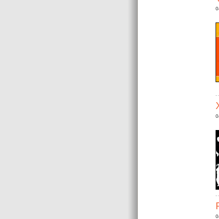
0
0
0