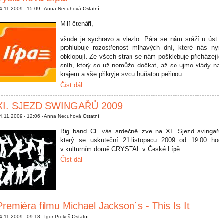
4.11.2009 - 15:09 - Anna Neduhová
Ostatní
Milí čtenáři,
všude je sychravo a vlezlo. Pára se nám sráží u úst
prohlubuje rozostřenost mlhavých dní, které nás ny
obklopují. Ze všech stran se nám pošklebuje přicházejí
sníh, který se už nemůže dočkat, až se ujme vlády n
krajem a vše přikryje svou huňatou peřinou.
Číst dál
XI. SJEZD SWINGAŘŮ 2009
4.11.2009 - 12:06 - Anna Neduhová
Ostatní
Big band CL vás srdečně zve na XI. Sjezd svingař
který se uskuteční 21.listopadu 2009 od 19.00 ho
v kulturním domě CRYSTAL v České Lípě.
Číst dál
Premiéra filmu Michael Jackson´s - This Is It
4.11.2009 - 09:18 - Igor Prokeš
Ostatní