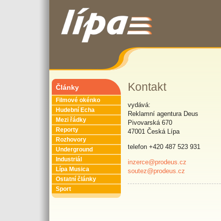
Kontakt
Články
Filmové okénko
vydává:
Hudební Echa
Reklamní agentura Deus
Mezi řádky
Pivovarská 670
Reporty
47001 Česká Lípa
Rozhovory
telefon +420 487 523 931
Underground
Industriál
inzerce@prodeus.cz
Lípa Musica
soutez@prodeus.cz
Ostatní články
Sport