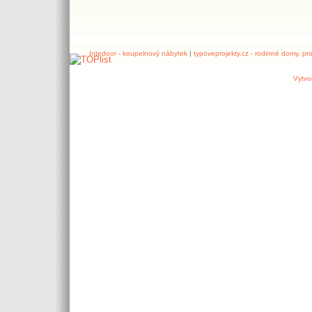
Intedoor - koupelnový nábytek
|
typoveprojekty.cz - rodinné domy, pr
Vytvo