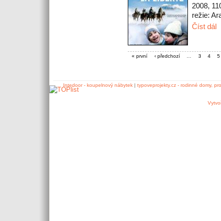
2008, 11
režie: Ar
Číst dál
« první
‹ předchozí
…
3
4
5
Intedoor - koupelnový nábytek
|
typoveprojekty.cz - rodinné domy, pr
Vytvo