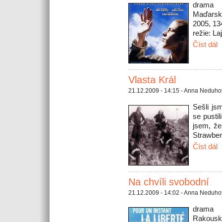
drama
Maďarsko
2005, 13
režie: La
Číst dál
Vlasta Král
21.12.2009 - 14:15 - Anna Neduh
Sešli js
se pustil
jsem, že
Strawber
Číst dál
Na chvíli svobodní
21.12.2009 - 14:02 - Anna Neduh
drama
Rakousko