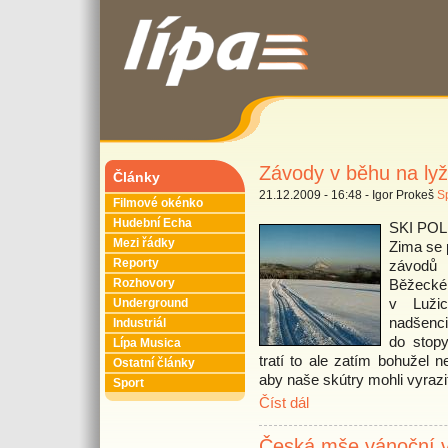
Závody v běhu na lyží
Články
21.12.2009 - 16:48 - Igor Prokeš
S
Filmové okénko
Hudební Echa
SKI POLE
Mezi řádky
Zima se 
Reporty
závodů 
Běžecké
Rozhovory
v Lužic
Underground
nadšenci
Industriál
do stopy
Lípa Musica
tratí to ale zatím bohužel
Ostatní články
aby naše skútry mohli vyrazi
Sport
Číst dál
Česká mše vánoční 