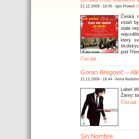
21.12.2009 - 16:45 - Igor Prokeš
Os
Česká m
vstaň b
stala ne
nejvzdě
který s
školský
pod Tře
Číst dál
Goran Bregovič – Alk
21.12.2009 - 16:44 - Anna Neduh
Label: W
Žánry: ba
Číst dál
Sin Nombre