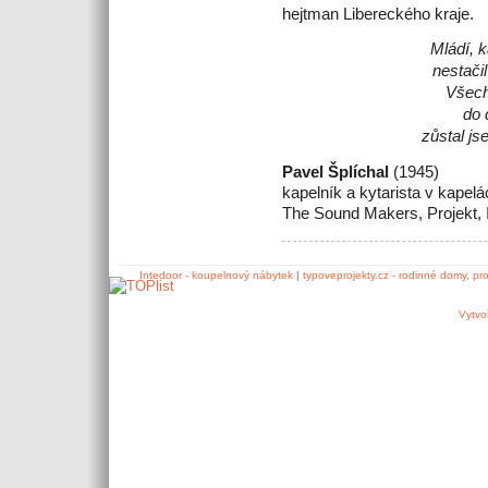
hejtman Libereckého kraje.
Mládí, k
nestačil
Všechn
do 
zůstal j
Pavel Šplíchal
(1945)
kapelník a kytarista v kapelá
The Sound Makers, Projekt, II
Intedoor - koupelnový nábytek
|
typoveprojekty.cz - rodinné domy, pr
Vytvo