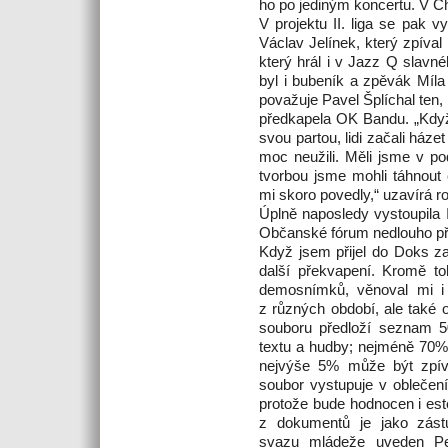
ho po jediným koncertu. V Ch
V projektu II. liga se pak v
Václav Jelínek, který zpíva
který hrál i v Jazz Q slavn
byl i bubeník a zpěvák Míla
považuje Pavel Šplíchal ten, 
předkapela OK Bandu. „Když 
svou partou, lidi začali házet
moc neužili. Měli jsme v pod
tvorbou jsme mohli táhnout
mi skoro povedly,“ uzavírá r
Úplně naposledy vystoupila I
Občanské fórum nedlouho př
Když jsem přijel do Doks z
další překvapení. Kromě to
demosnímků, věnoval mi i 
z různých období, ale také 
souboru předloží seznam 5
textu a hudby; nejméně 70% 
nejvýše 5% může být zpí
soubor vystupuje v oblečení
protože bude hodnocen i este
z dokumentů je jako zást
svazu mládeže uveden Pet