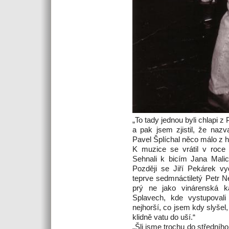
„To tady jednou byli chlapi z
a pak jsem zjistil, že nazv
Pavel Šplíchal něco málo z h
K muzice se vrátil v roce 
Sehnali k bicím Jana Malic
Později se Jiří Pekárek vy
teprve sedmnáctiletý Petr N
prý ne jako vinárenská k
Splavech, kde vystupovali n
nejhorší, co jsem kdy slyšel, 
klidně vatu do uší.“
„Šli jsme trochu do středníh