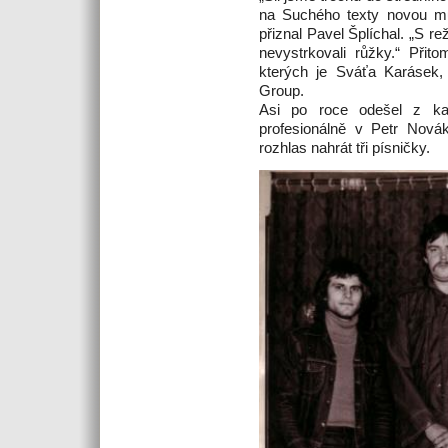
na Suchého texty novou muz
přiznal Pavel Šplíchal. „S 
nevystrkovali růžky.“ Přit
kterých je Sváťa Karásek, 
Group.
Asi po roce odešel z kap
profesionálně v Petr Novák 
rozhlas nahrát tři písničky.