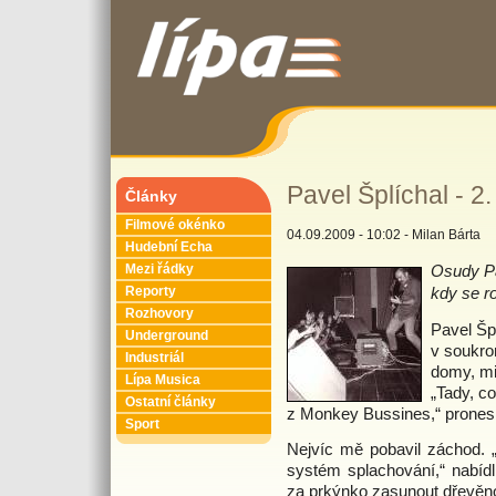
Pavel Šplíchal - 2.
Články
Filmové okénko
04.09.2009 - 10:02 - Milan Bárta
Hudební Echa
Osudy Pa
Mezi řádky
kdy se r
Reporty
Rozhovory
Pavel Špl
Underground
v soukrom
Industriál
domy, mim
Lípa Musica
„Tady, c
Ostatní články
z Monkey Bussines,“ pronesl
Sport
Nejvíc mě pobavil záchod. „
systém splachování,“ nabíd
za prkýnko zasunout dřevěn