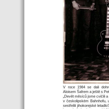
V roce 1984 se dali dohr
Aloisem Šafrem a ještě s Pet
„Devět měsíců jsme cvičili a c
v českolipském Bahnhofu, u
sestřelili jihokorejské letadl