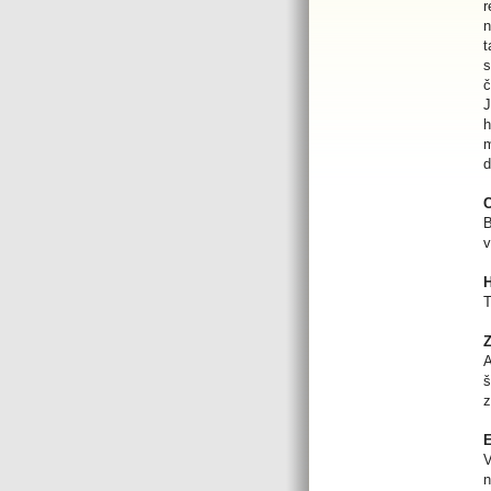
r
n
t
s
č
J
h
m
d
C
B
v
H
T
Z
A
š
z
E
V
n