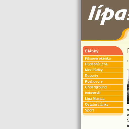
Články
Filmové okénko
1
Hudební Echa
Mezi řádky
Reporty
Rozhovory
Underground
Industriál
Lípa Musica
Ostatní články
v
Sport
o
S
m