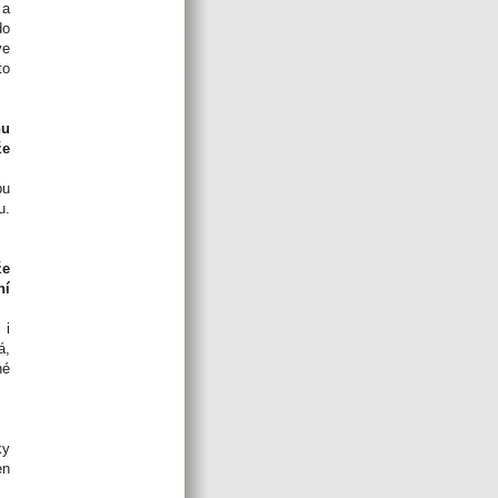
 a
do
ve
to
hu
že
bu
u.
že
ní
 i
á,
né
ky
en