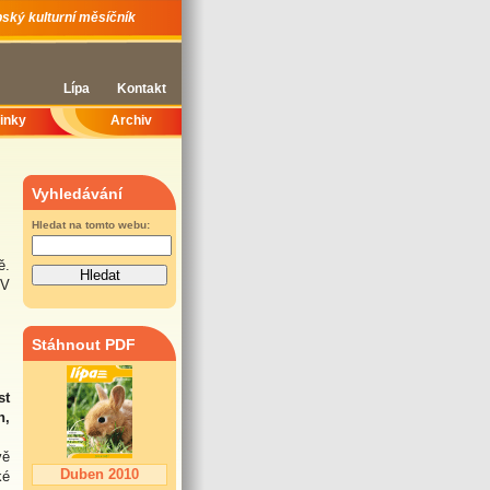
ský kulturní měsíčník
Lípa
Kontakt
inky
Archiv
Vyhledávání
Hledat na tomto webu:
ě.
 V
Stáhnout PDF
st
h,
vě
Duben 2010
ké