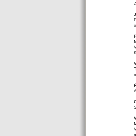
Z
J
P
o
P
N
V
K
V
T
n
Ř
A
C
S
V
M
V
r