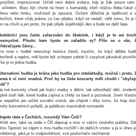
ymýšlet, improvizovat. Určitě není dobrá izolace, kdy je žák pouze sám
 učitelem. Musí být chvíle na hraní s kamarády, kteří můžou třeba ťukat 
řeva nebo hrnku, možností je spousta. Ovšem důležitá je trpělivost a 
hvílích, které vždy jednou za čas přijdou, když se nedaří, věřit tomu, že je 
en na chvíli a jen proto, že pak přijde úspěšnější den a bude se dařit lépe.
udebníci jsou často zařazováni do škatulek, i když je to asi troc
nesmyslné. Přesto: kam byste se zařadila vy? Píše se o vás, 
řekračujete žánry...
ro mne v hudbě neexistují hranice žánrů, myslím, že když děláte hud
tevřeně a naplno, měl byste být schopen zahrát či zazpívat jakoukoli písničk
še je to jedna hudba.
lternativní hudba je brána jako hudba pro intelektuály, možná i proto, 
esta k ní není snadná. Proč by na Vaše koncerty měli chodit i "obyčej
idé"?
a mé koncerty chodí jak kojící matky s dětmi, tak odrostlejší děti, studenti
plně staří lidé, které hudba zajímá a chtějí se bavit a poznávat. Jsem šťastn
e nepatřím jen určité sociální vrstvě, ale zřejmě i díky tomu, že hraji růz
ruhy koncertních pořadů, je publikum maximálně rozmanité.
rajete ráda v Čechách, rozumějí Vám Češi?
rčitě ano, také se stále v ČR objevuji a moc si vážím českého publika. Dí
ilmu Tajnosti se zájem o mou hudbu rozšířil i do dalších vrstev a já si dnes j
vědomuji, jaká je to zodpovědnost, své posluchače nezklamat.