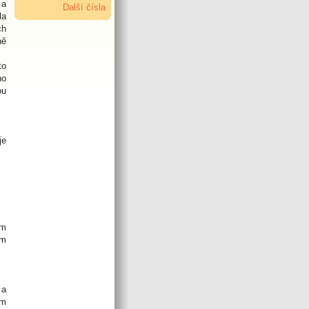
 a
Další čísla
la
ch
ně
to
ho
ou
je
em
em
 a
ám