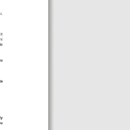
u,
it
ní
dé
ou
ta
dy
ou