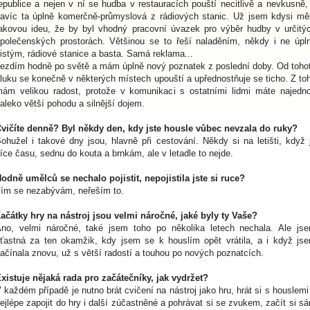
epublice a nejen v ní se hudba v restauracích pouští necitlivě a nevkusně,
avíc ta úplně komerčně-průmyslová z rádiových stanic. Už jsem kdysi mě
akovou ideu, že by byl vhodný pracovní úvazek pro výběr hudby v určitý
polečenských prostorách. Většinou se to řeší naladěním, někdy i ne úpl
istým, rádiové stanice a basta. Samá reklama...
ezdím hodně po světě a mám úplně nový poznatek z poslední doby. Od toho
luku se konečně v některých místech upouští a upřednostňuje se ticho. Z to
ám velikou radost, protože v komunikaci s ostatními lidmi máte najedn
aleko větší pohodu a silnější dojem.
vičíte denně? Byl někdy den, kdy jste housle vůbec nevzala do ruky?
ohužel i takové dny jsou, hlavně při cestování. Někdy si na letišti, když 
íce času, sednu do kouta a brnkám, ale v letadle to nejde.
odně umělců se nechalo pojistit, nepojistila jste si ruce?
ím se nezabývám, neřeším to.
ačátky hry na nástroj jsou velmi náročné, jaké byly ty Vaše?
no, velmi náročné, také jsem toho po několika letech nechala. Ale js
ťastná za ten okamžik, kdy jsem se k houslím opět vrátila, a i když js
ačínala znovu, už s větší radostí a touhou po nových poznatcích.
xistuje nějaká rada pro začátečníky, jak vydržet?
 každém případě je nutno brát cvičení na nástroj jako hru, hrát si s houslemi
ejlépe zapojit do hry i další zúčastněné a pohrávat si se zvukem, začít si s