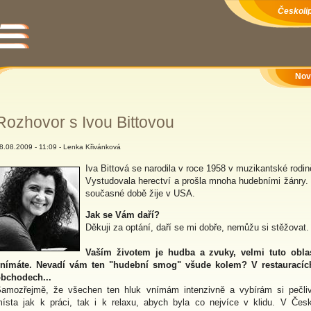
Českolip
Nov
Rozhovor s Ivou Bittovou
8.08.2009 - 11:09 - Lenka Křivánková
Iva Bittová se narodila v roce 1958 v muzikantské rodin
Vystudovala herectví a prošla mnoha hudebními žánry.
současné době žije v USA.
Jak se Vám daří?
Děkuji za optání, daří se mi dobře, nemůžu si stěžovat.
Vaším životem je hudba a zvuky, velmi tuto obla
nímáte. Nevadí vám ten "hudební smog" všude kolem? V restauracíc
bchodech...
amozřejmě, že všechen ten hluk vnímám intenzivně a vybírám si pečli
ísta jak k práci, tak i k relaxu, abych byla co nejvíce v klidu. V Čes