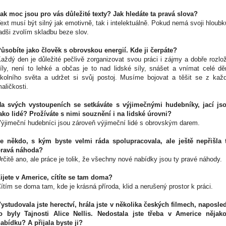
ak moc jsou pro vás důležité texty? Jak hledáte ta pravá slova?
ext musí být silný jak emotivně, tak i intelektuálně. Pokud nemá svoji hloubk
adši zvolím skladbu beze slov.
ůsobíte jako člověk s obrovskou energií. Kde ji čerpáte?
aždý den je důležité pečlivě zorganizovat svou práci i zájmy a dobře rozlož
íly, není to lehké a občas je to nad lidské síly, snášet a vnímat celé dě
kolního světa a udržet si svůj postoj. Musíme bojovat a těšit se z kaž
aličkosti.
a svých vystoupeních se setkáváte s výjimečnými hudebníky, jací js
ako lidé? Prožíváte s nimi souznění i na lidské úrovni?
ýjimeční hudebníci jsou zároveň výjimeční lidé s obrovským darem.
e někdo, s kým byste velmi ráda spolupracovala, ale ještě nepřišla 
pravá náhoda?
rčitě ano, ale práce je tolik, že všechny nové nabídky jsou ty pravé náhody.
ijete v Americe, cítíte se tam doma?
ítím se doma tam, kde je krásná příroda, klid a nerušený prostor k práci.
ystudovala jste herectví, hrála jste v několika českých filmech, naposle
o byly Tajnosti Alice Nellis. Nedostala jste třeba v Americe nějak
abídku? A přijala byste ji?