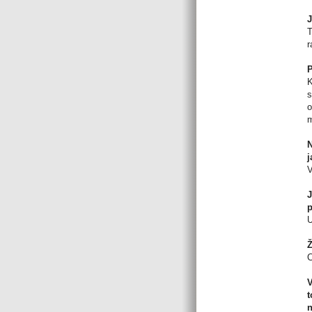
J
T
r
P
K
s
o
m
N
j
V
J
U
Ž
C
V
t
n