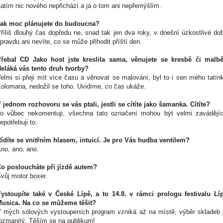
atím nic nového nepřichází a já o tom ani nepřemýšlím.
ak moc plánujete do budoucna?
říliš dlouhý čas dopředu ne, snad tak jen dva roky, v dnešní úzkostlivé do
pravdu ani nevíte, co se může přihodit příští den.
řebal CD Jako host jste kreslila sama, věnujete se kresbě či malb
eláká vás tento druh tvorby?
elmi si přeji mít více času a věnovat se malování, byl to i sen mého tatín
olomana, nedožil se toho. Uvidíme, co čas ukáže.
 jednom rozhovoru se vás ptali, jestli se cítíte jako šamanka. Cítíte?
o vůbec nekomentuji, všechna tato označení mohou být velmi zavádějíc
epotřebuji to.
ídíte se vnitřním hlasem, intuicí. Je pro Vás hudba ventilem?
no, ano, ano.
o posloucháte při jízdě autem?
vůj motor boxer.
ystoupíte také v České Lípě, a to 14.8. v rámci prologu festivalu Lí
usica. Na co se můžeme těšit?
 mých sólových vystoupeních program vzniká až na místě, výběr skladeb 
ozmanitý. Těším se na publikum!