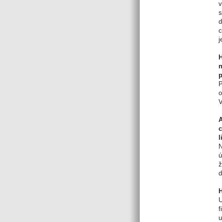
v
s
d
c
j
H
p
P
o
V
A
c
l
N
ú
ž
d
H
U
f
u