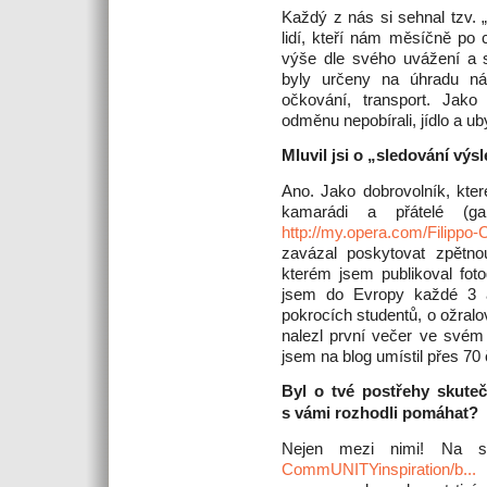
Každý z nás si sehnal tzv. „
lidí, kteří nám měsíčně po 
výše dle svého uvážení a s
byly určeny na úhradu nákl
očkování, transport. Jak
odměnu nepobírali, jídlo a ub
Mluvil jsi o „sledování v
Ano. Jako dobrovolník, kter
kamarádi a přátelé (gal
http://my.opera.com/Filippo
zavázal poskytovat zpětno
kterém jsem publikoval fot
jsem do Evropy každé 3 a
pokrocích studentů, o ožralov
nalezl první večer ve svém
jsem na blog umístil přes 70 
Byl o tvé postřehy skute
s vámi rozhodli pomáhat?
Nejen mezi nimi! Na 
CommUNITYinspiration/b...
j