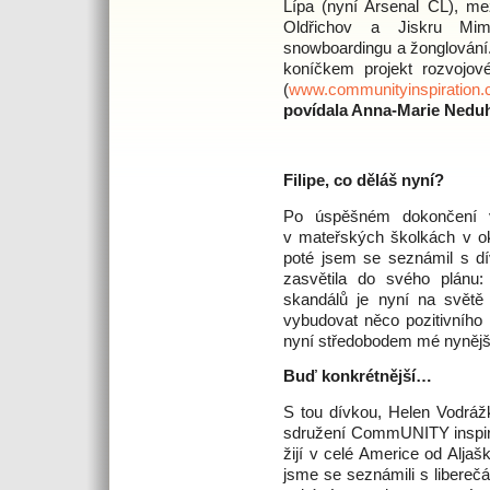
Lípa (nyní Arsenal ČL), me
Oldřichov a Jiskru Mim
snowboardingu a žonglování
koníčkem projekt rozvojov
(
www.communityinspiration
povídala Anna-Marie Nedu
Filipe, co děláš nyní?
Po úspěšném dokončení ve
v mateřských školkách v ok
poté jsem se seznámil s dív
zasvětila do svého plánu: 
skandálů je nyní na světě 
vybudovat něco pozitivního
nyní středobodem mé nynější
Buď konkrétnější…
S tou dívkou, Helen Vodráž
sdružení CommUNITY inspirat
žijí v celé Americe od Aljaš
jsme se seznámili s liber