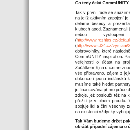
Co tedy čeká CommUNITY in
Tak v první řadě se snažíme 
na jejíž aktivním zapojení j
děláme besedy a prezentac
klubech apod. Zaznamenali 
sebou vystoup
(
http://www.rozhlas.cz/default
(
http://www.ct24.cz/vysilani
dobrovolníky, které násled
CommUNITY inspiration. Pak 
veřejnosti o účast na proj
Začátkem října chceme znov
vše připraveno, zájem z jeji
dokonce i jedna indiánská 
musíme také hledat partnery
je financována přímo práce d
zdroje, jež poslouží též na 
přežití je v plném proudu. 
spojuje lidi a činí všechny 
na existenci vždycky vybojuj
Tak Vám budeme držet pal
obrátit případní zájemci o