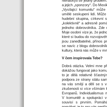
Nenaskytl se jediný problém.
a jejich „sponzory“. Do Mexi
„Vysílající komunitu“ může
umělé seskupení lidí. Může t
hudební skupina, církevní s
„kolektivně“ a adresně pom
jednoho dobrovolníka. Zde
Moje osobní vize je, že jed
které si budou do rozvojovéh
jsou zanedbatelné, přínos p
se navíc z blogu dobrovolní
kultury, která nás může v m
V čem inspirovala Tebe?
Dobrá otázka. Velmi mne přek
dokážou fungovat jako komu
to je dělá relativně šťastný
podpora ze strany státu sam
na vás smějí a dělí se s v
zkušenosti si více všímám k
Evropanů. Individualismus 
V komunitě a spolupráci vi
souvisí s prvním. Pomáhá
pomáhat, je to pro vás nepřím