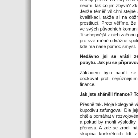
neumí, tak co jim zbývá? Zku
Jenže téměř všichni stejně
kvalifikaci, takže si na obž
prostitucí. Proto věříme, že
ve svých původních komunit
Ti schopnější z nich začnou 
pro své méně odvážné spol
kde má naše pomoc smysl.
Nedávno jsi se vrátil z
pobytu. Jak jsi se připrav
Základem bylo naučit se 
oočkovat proti nejrůznější
finance.
Jak jste sháněli finance? 
Přesně tak. Moje kolegyně vš
kupodivu zafungoval. Dle jej
chtěla pomáhat v rozvojovém 
a pokud by mohli výsledky 
přenosu. A zde se zrodil n
skupina konkrétních lidí