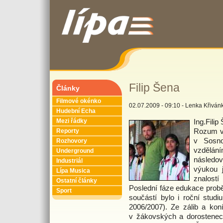
Filip Šena
Články
Filmové okénko
02.07.2009 - 09:10 - Lenka Křiván
Hudební Echa
Ing.Fili
Mezi řádky
Rozum vš
Reporty
v Sosno
Rozhovory
vzdělán
Underground
následov
Industriál
výukou 
Lípa Musica
znalost
Ostatní články
Poslední fáze edukace proběh
Sport
součástí bylo i roční studi
2006/2007). Ze zálib a koní
v žákovských a dorostenec