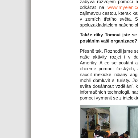
zabývá rozvojem pomocí mik
odkázat na
www.myelen.
zajímavou cestou, kterak k
v zemích třetího světa. 
spoluzakladatelem našeho o
Takže díky Tomovi jste se 
posláním vaší organizace?
Přesně tak. Rozhodli jsme s
naše aktivity rozjet i v d
Ameriky. A co se poslání a c
chceme pomocí českých, a
naučit mexické indiány angl
mohli domluvit s turisty. 
světa dosáhnout vzdělání, 
informačních technologií, na
pomoci vymanit se z intelekt