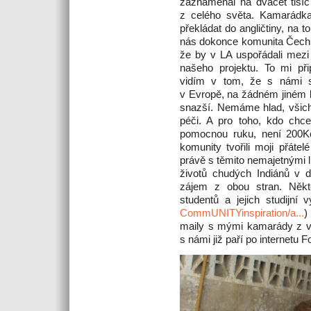
zaznamenal na dvacet tisíc
z celého světa. Kamarádk
překládat do angličtiny, na 
nás dokonce komunita Čechů 
že by v LA uspořádali mezi
našeho projektu. To mi při
vidím v tom, že s námi 
v Evropě, na žádném jiném ko
snazší. Nemáme hlad, všich
péči. A pro toho, kdo ch
pomocnou ruku, není 200Kč
komunity tvořili moji přáte
právě s těmito nemajetnými 
životů chudých Indiánů v d
zájem z obou stran. Někte
studentů a jejich studijní
CommUNITYinspiration/a...
)
maily s mými kamarády z vys
s námi již paří po internetu F