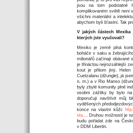
jsou na tom podstatně 
komplikovaném světě není 
všichni materiální a intele
abychom byli šťastní. Tak p
V jakých částech Mexika j
kterých jste vyučovali?
Mexiko je země plná kontr
boháče v saku a žebrajícíh
milionářů začínají obávané 
je třináctou nejrozsáhlejší 
kout je přitom jiný. Helen
Cuetzalanu (džungle), já js
n. m.) a v Rio Manso (džu
byly zbylé komunity plně ind
osobní zážitky by bylo na
doporučuji navštívit můj b
vyděšených předodjezdových
konce na vlastní kůži:
http
ota...
. Druhou možností je na
budu pořádat zde na Česko
v DDM Libertin.