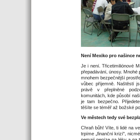
Není Mexiko pro našince 
Je i není. Třicetimiliónové M
přepadávání, únosy. Mnohé p
mnohem bezpečnější prostřed
vůbec příjemně. Naštěstí 
právě v přeplněné pod
komunitách, kde působí naši d
je tam bezpečno. Přijedete
těšíte se téměř až božské p
Ve městech tedy své bezpla
Chraň bůh! Víte, ti lidé na v
trpíme „finanční krizí“, nicmé
nemají peníze na léky a na t