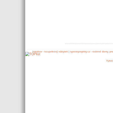
Intedoor - koupelnový nábytek
|
typoveprojekty.cz - rodinné domy, pr
Vytvo