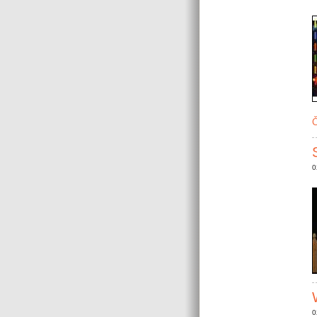
Č
0
0