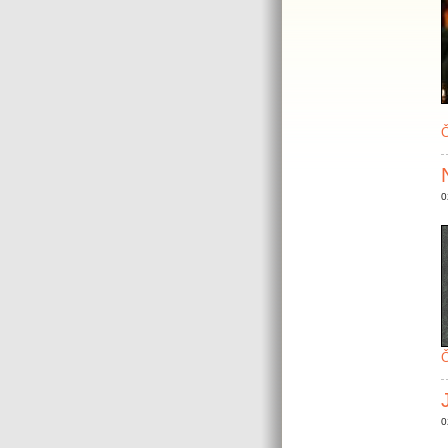
Č
0
Č
0