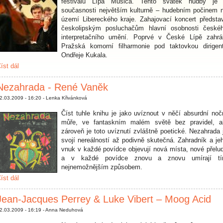
festivalu Lípa Musica. Tento svátek hudby je
současnosti největším kulturně – hudebním počinem 
území Libereckého kraje. Zahajovací koncert představ
českolipským posluchačům hlavní osobnosti české
interpretačního umění. Poprvé v České Lípě zahrá
Pražská komorní filharmonie pod taktovkou dirigen
Ondřeje Kukala.
íst dál
Nezahrada - René Vaněk
2.03.2009 - 16:20 - Lenka Křivánková
Číst tuhle knihu je jako uvíznout v něčí absurdní noč
můře, ve fantaskním malém světě bez pravidel, a
zároveň je toto uvíznutí zvláštně poetické. Nezahrada 
svojí nereálností až podivně skutečná. Zahradník a je
vnuk v každé povídce objevují nová místa, nové přelu
a v každé povídce znovu a znovu umírají t
nejnemožnějším způsobem.
íst dál
Jean-Jacques Perrey & Luke Vibert – Moog Acid
2.03.2009 - 16:19 - Anna Neduhová