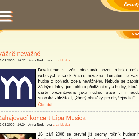
Českolip
Nov
Vážně nevážně
2.03.2009 - 16:27 - Anna Neduhová
Lípa Musica
Dovolujeme si vám představit novou rubriku naši
webových stránek Vážně nevážně. Tématem je váž
hudba z pohledu zcela nevážného. Nebude se zaobír
žádnými fakty, jde spíše o přiblížení stylu hudby, která 
často prezentovaná jako nudná, stará či i rádo
snobská záležitost; „žádný písničky pro obyčejný lidi“.
Číst dál
Zahajovací koncert Lípa Musica
2.03.2009 - 16:24 - Anna Neduhová
Lípa Musica
16. září 2008 se otevřel již sedmý ročník hudební