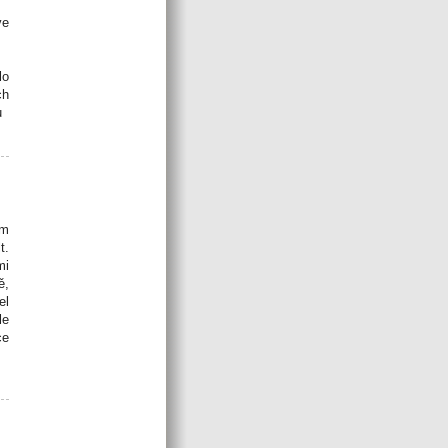
ve
lo
ch
u
ým
t.
mi
ě,
el
le
ce