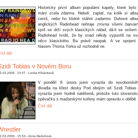
Historicky první album populární kapely, které bylo
mání zcela zdarma. Neboli: zaplať, na kolik si alb
ceníš, nebo ho klidně stáhni zadarmo. Duhové alb
anglických Radiohead nehraje zrovna všemi barvam
spíš se drží svých klasických nálad, dá-li se ovšem
Radiohead tvrdit, že by snad někdy vypustili na sv
něco klasického. Ba právě naopak. A ve spojení
hlasem Thoma Yorka už rozhodně ne.
íst dál
Szidi Tobias v Novém Boru
2.03.2009 - 15:57 - Lenka Křivánková
V pondělí 9. února jsem vyrazila do novoborské
divadla na křest desky Pod obojím od Szidi Tobias
vyrazila jsem hodně natěšená, protože tuto slovensk
zpěvačku s maďarskými kořeny mám opravdu v oblibě.
Číst dál
Wrestler
2.03.2009 - 15:53 - Anna Neduhová