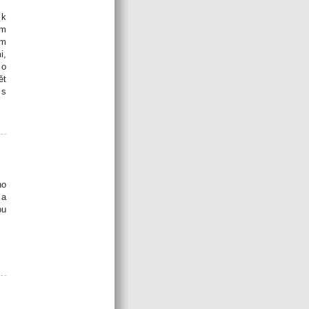
 k
um
um
i,
 o
ět
 s
ho
 a
ou