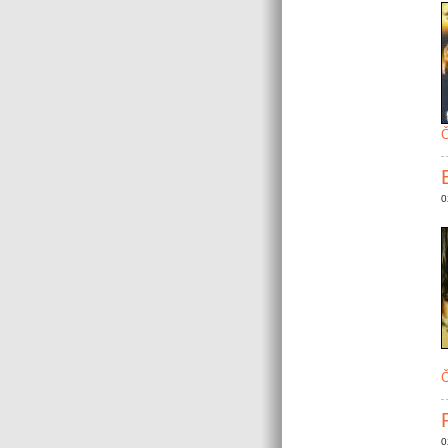
Č
0
Č
0