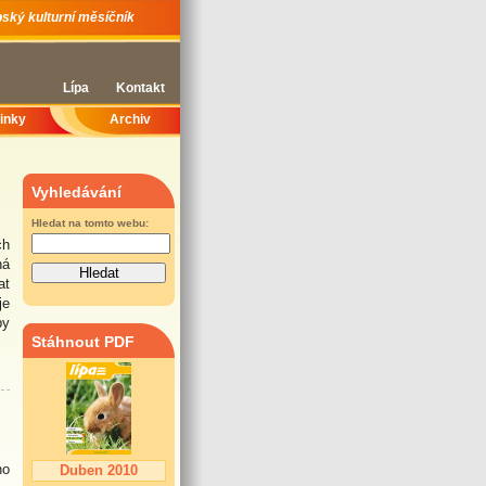
ský kulturní měsíčník
Lípa
Kontakt
inky
Archiv
Vyhledávání
Hledat na tomto webu:
ch
ná
at
je
by
Stáhnout PDF
ho
Duben 2010