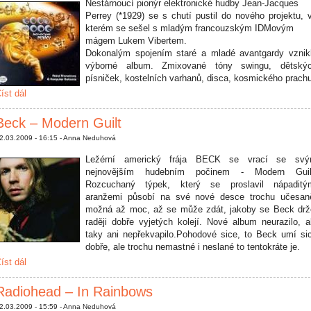
Nestárnoucí pionýr elektronické hudby Jean-Jacques
Perrey (*1929) se s chutí pustil do nového projektu, 
kterém se sešel s mladým francouzským IDMovým
mágem Lukem Vibertem.
Dokonalým spojením staré a mladé avantgardy vznik
výborné album. Zmixované tóny swingu, dětský
písniček, kostelních varhanů, disca, kosmického prach
íst dál
Beck – Modern Guilt
2.03.2009 - 16:15 - Anna Neduhová
Ležérní americký frája BECK se vrací se sv
nejnovějším hudebním počinem - Modern Guil
Rozcuchaný týpek, který se proslavil nápaditý
aranžemi působí na své nové desce trochu učesan
možná až moc, až se může zdát, jakoby se Beck drž
raději dobře vyjetých kolejí. Nové album neurazilo, a
taky ani nepřekvapilo.Pohodové sice, to Beck umí si
dobře, ale trochu nemastné i neslané to tentokráte je.
íst dál
Radiohead – In Rainbows
2.03.2009 - 15:59 - Anna Neduhová