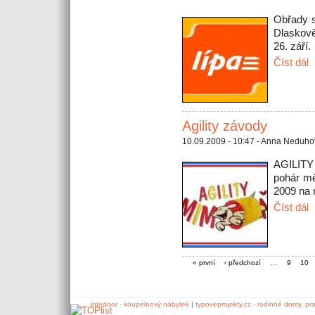
Obřady 
Dlaskově
26. září.
Číst dál
Agility závody
10.09.2009 - 10:47 - Anna Neduh
AGILITY
pohár mě
2009 na 
Číst dál
« první
‹ předchozí
…
9
10
Intedoor - koupelnový nábytek
|
typoveprojekty.cz - rodinné domy, pr