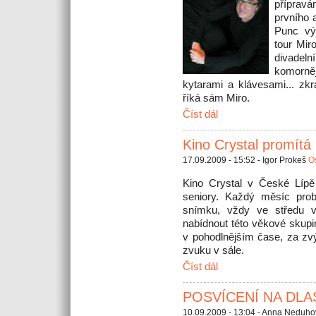
příprav
prvního 
Punc výj
tour Mir
divadeln
komorněj
kytarami a klávesami... zkr
říká sám Miro.
Číst dál
Kino Crystal promítá 
17.09.2009 - 15:52 - Igor Prokeš
Os
Kino Crystal v České Lípě 
seniory. Každý měsíc prob
snímku, vždy ve středu v
nabídnout této věkové skupi
v pohodlnějším čase, za zv
zvuku v sále.
Číst dál
POSVÍCENÍ NA DL
10.09.2009 - 13:04 - Anna Neduh