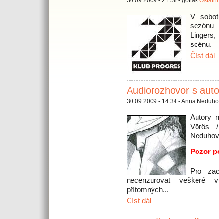
30.09.2009 - 21:58 - gottak
Ostatní
V sobot
sezónu 
Lingers,
scénu.
Číst dál
Audiorozhovor s auto
30.09.2009 - 14:34 - Anna Neduh
Autory 
Vörös /
Neduhov
Pozor po
Pro zac
necenzurovat veškeré v
přítomných...
Číst dál