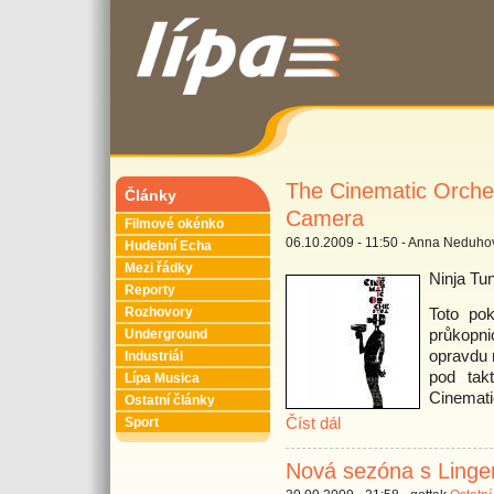
The Cinematic Orche
Články
Camera
Filmové okénko
06.10.2009 - 11:50 - Anna Neduho
Hudební Echa
Mezi řádky
Ninja Tu
Reporty
Toto pok
Rozhovory
průkop
Underground
opravdu 
Industriál
pod tak
Lípa Musica
Cinemati
Ostatní články
Číst dál
Sport
Nová sezóna s Linge