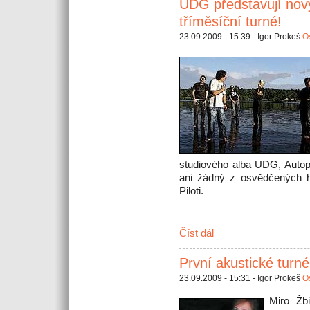
UDG představují nový
tříměsíční turné!
23.09.2009 - 15:39 - Igor Prokeš
Os
studiového alba UDG, Autop
ani žádný z osvědčených hi
Piloti.
Číst dál
První akustické turné
23.09.2009 - 15:31 - Igor Prokeš
Os
Miro Žbi