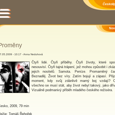
Českolip
Nov
Proměny
7.05.2009 - 10:17 - Anna Neduhová
Čtyři lidé. Čtyři příběhy. Čtyři životy, které spo
nesouvisí. Čtyři tajná trápení, jež mohou způsobit i zká
jejich nositelů. Samota. Peníze. Promarněný ča
Beznaděj. Život bez víry. Zatím bojují a zápasí. Přij
moment, kdy svůj zdánlivě marný boj vzdají? 
všechno se musí stát, aby život nebyl takový, jako dří
Vizuálně podmanivý příběh mladého českého režiséra.
esko, 2009, 79 min
ežie: Tomáš Řehořek