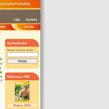
ský kulturní měsíčník
Lípa
Kontakt
inky
Archiv
Vyhledávání
Hledat na tomto webu:
lu
zu
s.
de
Co
Stáhnout PDF
v?
Duben 2010