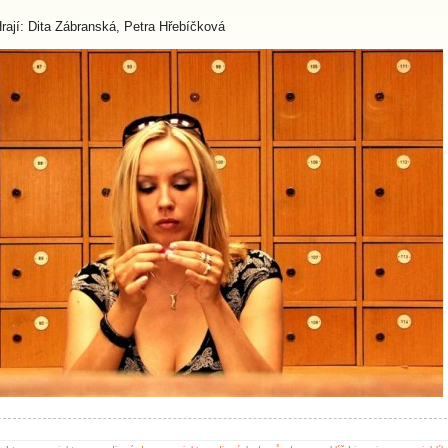
rají: Dita Zábranská, Petra Hřebíčková