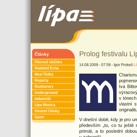
Prolog festivalu Lí
Články
Filmové okénko
14.08.2009 - 07:58 - Igor Prokeš
L
Hudební Echa
Charism
Mezi řádky
pojmeno
Reporty
Iva Bitt
Rozhovory
výrazový
Underground
v tónech 
Industriál
vlastní 
Lípa Musica
originalit
Ostatní články
Sport
V dnešní době, kdy je pro um
především „to, co tu ještě 
primát, a to poslední dobo
v zahraničí.