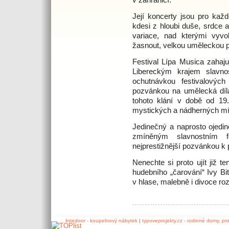
Její koncerty jsou pro kaž
kdesi z hloubi duše, srdce 
variace, nad kterými vyv
žasnout, velkou uměleckou p
Festival Lípa Musica zahajuj
Libereckým krajem slavno
ochutnávkou festivalových
pozvánkou na umělecká díla
tohoto klání v době od 19.
mystických a nádherných mís
Jedinečný a naprosto ojedině
zmíněným slavnostním f
nejprestižnější pozvánkou k
Nenechte si proto ujít již t
hudebního „čarování“ Ivy Bit
v hlase, malebně i divoce ro
Intedoor - koupelnový nábytek
|
typoveprojekty.cz - rodinné domy, pr