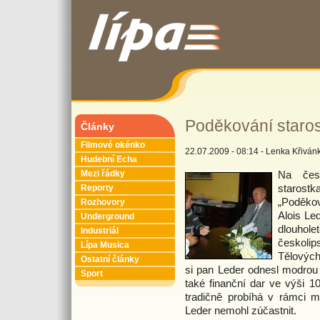
Poděkování staros
Články
Filmové okénko
22.07.2009 - 08:14 - Lenka Křivá
Hudební Echa
Na česk
Mezi řádky
staros
Reporty
„Poděkov
Rozhovory
Alois Led
Underground
dlouhole
Industriál
českol
Lípa Musica
Tělových
Ostatní články
si pan Leder odnesl modrou p
Sport
také finanční dar ve výši 1
tradičně probíhá v rámci m
Leder nemohl zúčastnit.