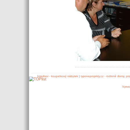
Intedoor - koupelnový nábytek
|
typoveprojekty.cz - rodinné domy, pr
Vytvo