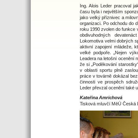
Ing. Alois Leder pracoval ja
času byla i největším sponz
jako velký příznivec a milov
organizaci. Po odchodu do 
roku 1990 zvolen do funkce 
obdivuhodných devatenác
Lokomotiva velmi dobrých s
aktivní zapojení mládeže, kt
velké podpoře. „Nejen výk
Leadera na letošní ocenění n
že si „Poděkování starostk
v oblasti sportu plně zaslo
práce v továrně dokázal beze
činnosti ve prospěch sdruž
Leder převzal ocenění také u 
Kateřina Amrichová
Tisková mluvčí MěÚ Česká 