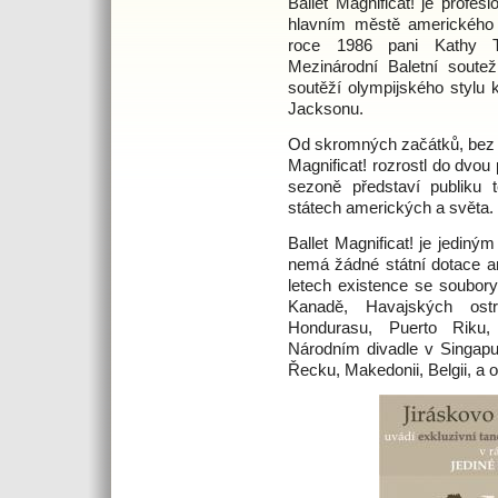
Ballet Magnificat! je profes
hlavním městě amerického s
roce 1986 pani Kathy Th
Mezinárodní Baletní souteži
soutěží olympijského stylu 
Jacksonu.
Od skromných začátků, bez t
Magnificat! rozrostl do dvou
sezoně představí publiku 
státech amerických a světa.
Ballet Magnificat! je jediný
nemá žádné státní dotace a
letech existence se soubory
Kanadě, Havajských ostr
Hondurasu, Puerto Riku,
Národním divadle v Singapu
Řecku, Makedonii, Belgii, a o