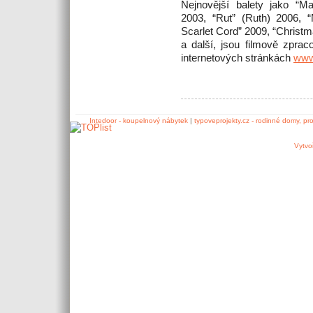
Nejnovější balety jako “Ma
2003, “Rut” (Ruth) 2006, “
Scarlet Cord” 2009, “Christ
a další, jsou filmově zpr
internetových stránkách
www
Intedoor - koupelnový nábytek
|
typoveprojekty.cz - rodinné domy, pr
Vytvo