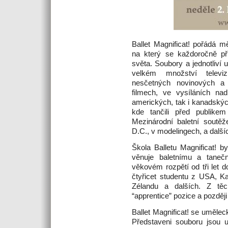
Ballet Magnificat! pořádá m
na který se každoročně při
světa. Soubory a jednotliví u
velkém množství televiz
nesčetných novinových a 
filmech, ve vysíláních nad
amerických, tak i kanadskýc
kde tančili před publike
Mezinárodní baletní soutě
D.C., v modelingech, a další
Škola Balletu Magnificat! 
věnuje baletnímu a taneč
věkovém rozpětí od tři let do
čtyřicet studentu z USA, K
Zélandu a dalších. Z těc
“apprentice” pozice a později
Ballet Magnificat! se uměle
Představeni souboru jsou 