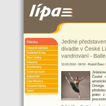
Jediné představen
Články
divadle v České L
Filmové okénko
Hudební Echa
vandrování - Balle
Mezi řádky
Reporty
10.03.2010 - 09:52 - Rudolf Živec
Rozhovory
Jiráskov
Underground
České r
Industriál
americké
Lípa Musica
Omega. 
Ostatní články
představí
Sport
jeden z 
procestov