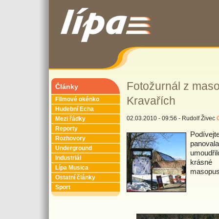
Fotožurnál z maso
Články
Kravařích
Filmové okénko
Hudební Echa
02.03.2010 - 09:56 - Rudolf Živec
Mezi řádky
Reporty
Podívej
Rozhovory
panoval
Underground
umoudřil
Industriál
krásné 
Lípa Musica
masopust
Ostatní články
Sport