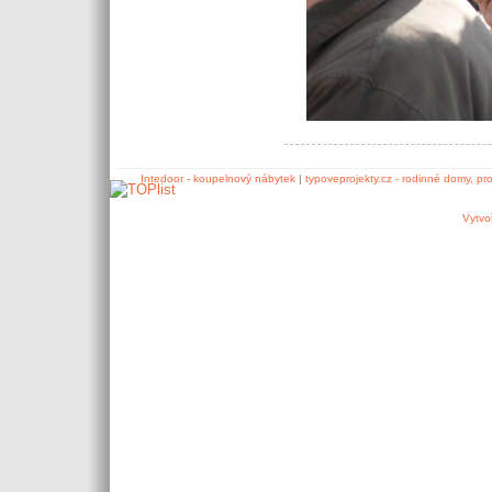
Intedoor - koupelnový nábytek
|
typoveprojekty.cz - rodinné domy, pr
Vytvo